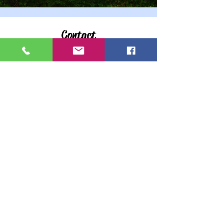
Contact
Stichting tot beheer en exploitatie van
sportvoorzieningen in Ten Boer.
Sportlaan 1A, 9791LX. Ten Boer
info@zwembadtenboer.nl
Telefoon:
050-3021747
Kvk:
41013539
<privacy verklaring>