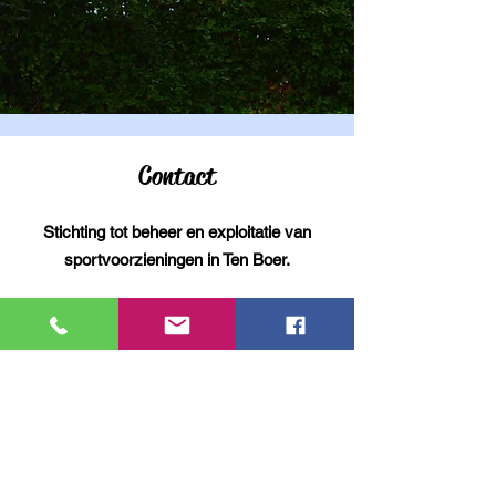
Contact
Stichting tot beheer en exploitatie van
sportvoorzieningen in Ten Boer.
Sportlaan 1A, 9791LX. Ten Boer
info@zwembadtenboer.nl
Telefoon:
050-3021747
Kvk:
41013539