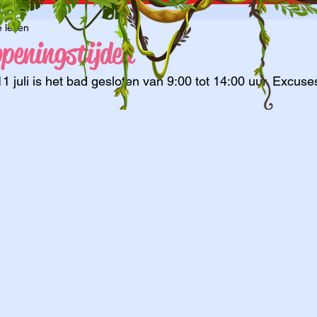
e lezen
openingstijden
 juli is het bad gesloten van 9:00 tot 14:00 uur. Excuse