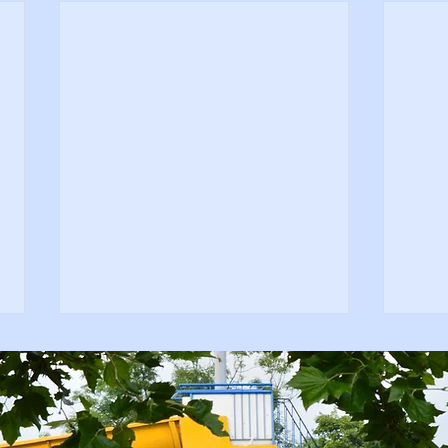
Diepe 
Diepe bad weer open