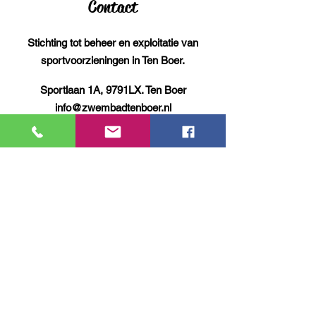
Contact
Stichting tot beheer en exploitatie van
sportvoorzieningen in Ten Boer.
Sportlaan 1A, 9791LX. Ten Boer
info@zwembadtenboer.nl
Telefoon:
050-3021747
Kvk:
41013539
<privacy verklaring>
Socials