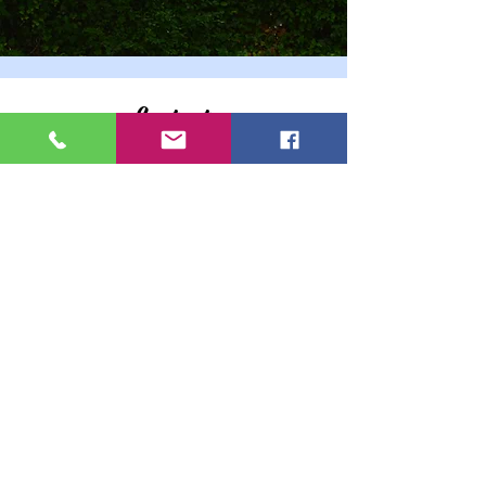
Contact
Stichting tot beheer en exploitatie van
sportvoorzieningen in Ten Boer.
Sportlaan 1A, 9791LX. Ten Boer
info@zwembadtenboer.nl
Telefoon:
050-3021747
Kvk:
41013539